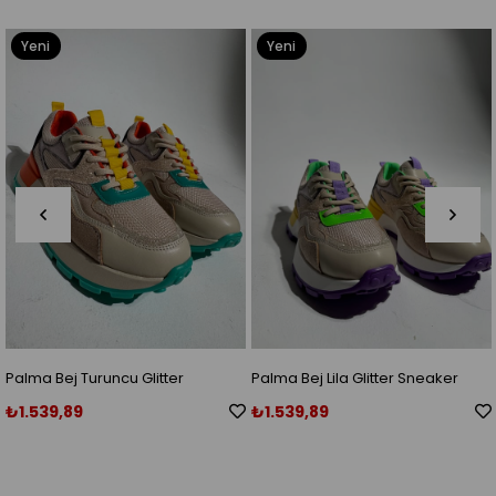
Yeni
Yeni
Ürün
Ürün
tter
Palma Bej Lila Glitter Sneaker
Palma Siyah Fuşya Glit
Sneaker
₺1.539,89
₺1.539,89