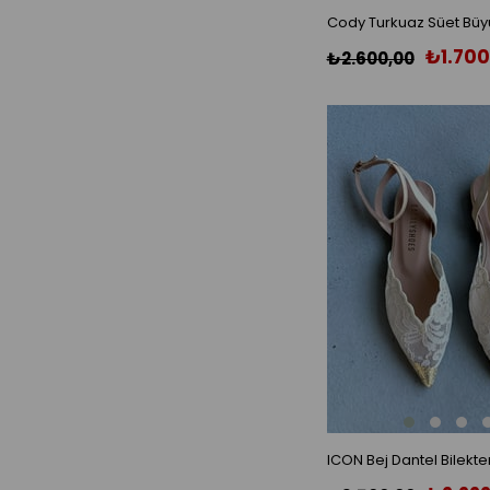
Cody Turkuaz Süet Büyü
Kemer Detaylı Babet
₺1.700
₺2.600,00
ICON Bej Dantel Bilekte
Babet