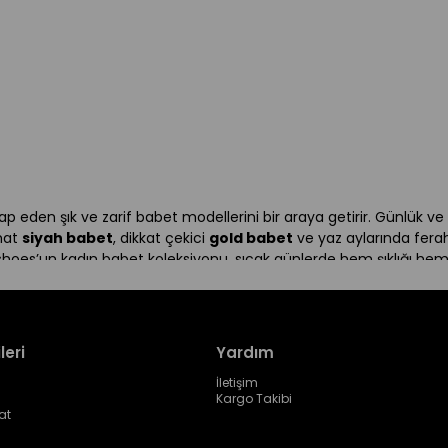
tap eden şık ve zarif babet modellerini bir araya getirir. Günlük
ahat
siyah babet
, dikkat çekici
gold babet
ve yaz aylarında fera
yshoes’un kadın babet koleksiyonu, sıcak günlerde hem şıklığı hem 
gun
beyaz babet
,
kırmızı babet
ve
pembe babet
gibi geniş re
 malzemelerden üretilmiş
deri babet
,
süet babet
ve parlak görün
leri
Yardım
 detaylarına göre değişiklik gösterir. Eatalyshoes’un her bütçeye
İletişim
de uzun ömürlü babet ayakkabı seçeneklerini bulabileceğiniz bu k
Kargo Takibi
at