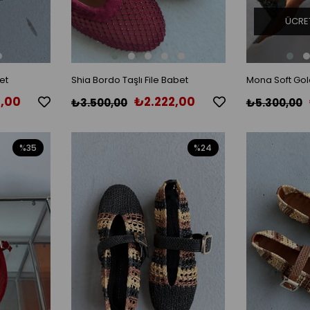
ÜCRE
et
Shia Bordo Taşlı File Babet
Mona Soft Gol
Babet
2,00
₺2.222,00
₺3.500,00
₺5.300,00
%35
%24