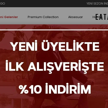
YENİ SEZON İNDİRİMLERİ
ni Gelenler
Premium Collection
Aksesuar
Home
Stoktakiler
%37
%37