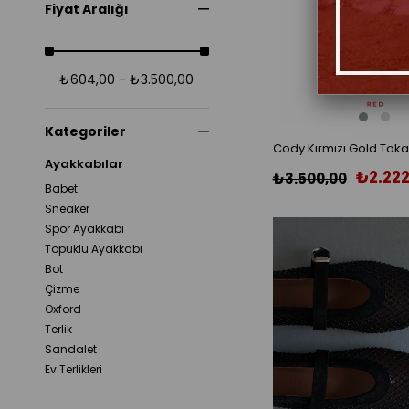
Fiyat Aralığı
₺604,00 - ₺3.500,00
Kategoriler
Cody Kırmızı Gold Toka
Ayakkabılar
Babet
₺2.22
₺3.500,00
Babet
Sneaker
Spor Ayakkabı
Topuklu Ayakkabı
Bot
Çizme
Oxford
Terlik
Sandalet
Ev Terlikleri