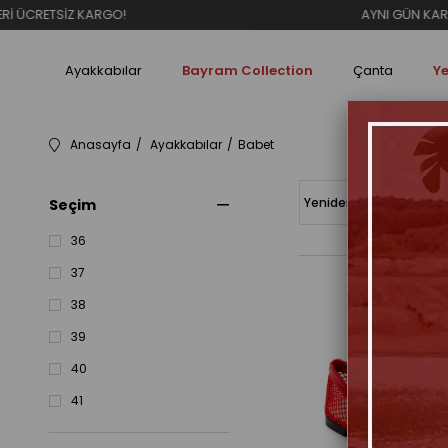
AYNI GÜN KARGO
Ayakkabılar
Bayram Collection
Çanta
Ye
Anasayfa
Ayakkabılar
Babet
Seçim
36
37
38
39
40
41