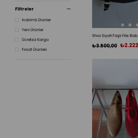
Filtreler
İndirimli Ürünler
Yeni Ürünler
Shia SiyahTaşlı File Bab
Ücretsiz Kargo
₺2.22
₺3.500,00
Fırsat Ürünleri