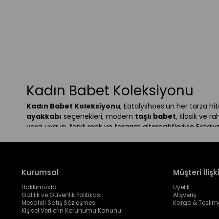
Kadın Babet Koleksiyonu
Kadın Babet Koleksiyonu
, Eatalyshoes’un her tarza hi
ayakkabı
seçenekleri; modern
taşlı babet
, klasik ve r
yaşa uygun, farklı renk ve tasarım alternatifleriyle Eatal
Eatalyshoes Kadın Babet Koleksiyonu’nda, her zevke uy
babet
ve
kurdele babet
modelleri de yer alır. Kaliteli
tarza uyum sağlayacak bir koleksiyon sunulmaktadır.
Babet Fiyatları Ne Kadar?
Kurumsal
Müşteri İlişki
Babet fiyatları
, ürünün tasarımı, kullanılan materyal ve
Hakkımızda
Üyelik
seçenekleriyle beğeniye sunulmaktadır. Hem kaliteli hem 
Gizlilik ve Güvenlik Politikası
Alışveriş
Mesafeli Satış Sözleşmesi
modele avantajlı fiyatlarla sahip olabilirsiniz.
Kargo & Teslim
Kişisel Verilerin Korunumu Kanunu
Babet Modelleri Nelerdir?