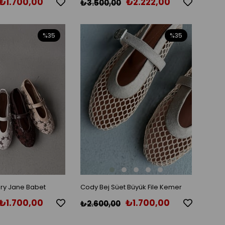
₺1.700,00
₺2.222,00
₺3.500,00
%35
%35
ary Jane Babet
Cody Bej Süet Büyük File Kemer
Detaylı Babet
₺1.700,00
₺1.700,00
₺2.600,00