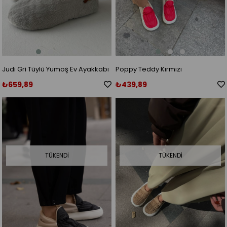
Judi Gri Tüylü Yumoş Ev Ayakkabı
Poppy Teddy Kırmızı
₺659,89
₺439,89
TÜKENDI
TÜKENDI