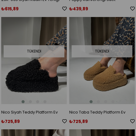
₺615,89
₺439,89
TÜKENDI
TÜKENDI
Nico Siyah Teddy Platform Ev
Nico Taba Teddy Platform Ev
Terlik
Terlik
₺725,89
₺725,89