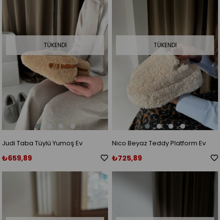
TÜKENDI
TÜKENDI
Judi Taba Tüylü Yumoş Ev
Nico Beyaz Teddy Platform Ev
Ayakkabı
Terlik
₺659,89
₺725,89