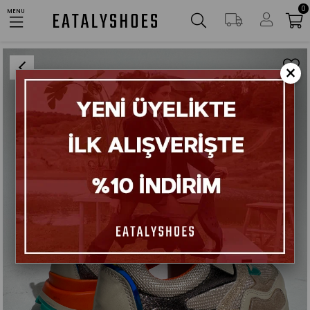
0
AYNI GÜN KARGO
MENU
Anasayfa
Ayakkabılar
Sneaker
Palma Bej Turuncu Glitter Sneaker
×