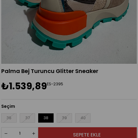
Palma Bej Turuncu Glitter Sneaker
₺1.539,89
ES-2395
Seçim
36
37
38
39
40