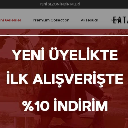
YENİ SEZON İNDİRİMLERİ
ni Gelenler
Premium Collection
Aksesuar
Home
lü Düz Taban Bilekte Bot
Ultra
Bilek
₺8
Renk S