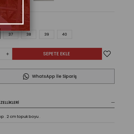
37
38
39
40
WhatsApp İle Sipariş
ELLIKLERI
ıp . 2 cm topuk boyu .