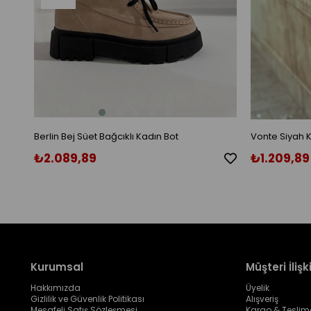
Berlin Bej Süet Bağcıklı Kadın Bot
Vonte Siyah K
₺2.089,89
₺1.209,89
Kurumsal
Müşteri İlişki
Hakkımızda
Üyelik
Gizlilik ve Güvenlik Politikası
Alışveriş
Mesafeli Satış Sözleşmesi
Kargo & Teslim