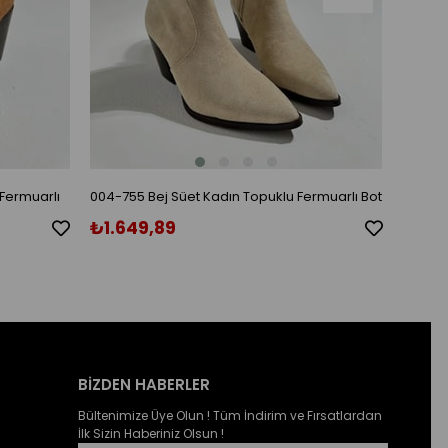
Fermuarlı
004-755 Bej Süet Kadın Topuklu Fermuarlı Bot
Tofie B
₺1.649,89
₺1.0
BİZDEN HABERLER
Bültenimize Üye Olun ! Tüm İndirim ve Fırsatlardan
İlk Sizin Haberiniz Olsun !