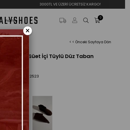
3000TL VE ÜZERİ ÜCRETSİZ KARGO!
0
İndirim
×
< < Önceki Sayfaya Dön
 Mini Siyah Süet İçi Tüylü Düz Taban
te Bot
24,89
ES-2523
eçenekleri