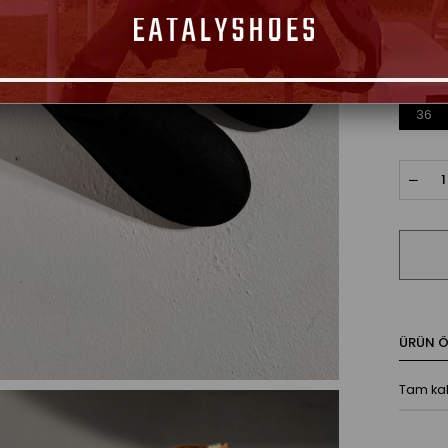
Seçim
36
ÜRÜN ÖZ
Tam kal