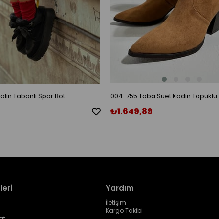
alın Tabanlı Spor Bot
004-755 Taba Süet Kadın Topuklu 
Bot
₺1.649,89
leri
Yardım
İletişim
Kargo Takibi
at