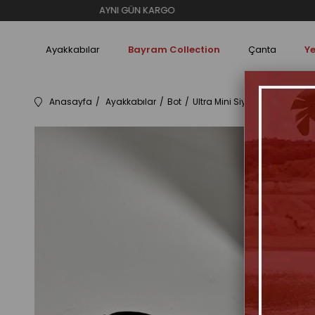
AYNI GÜN KARGO
Ayakkabılar
Bayram Collection
Çanta
Ye
Anasayfa
Ayakkabılar
Bot
Ultra Mini Siyah Süet İçi Tüy