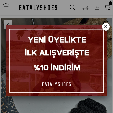
0
AYNI GÜN KARGO
MENU
Anasayfa
Ayakkabılar
Ev Terlikleri
Nico Beyaz Teddy Platform Ev Terlik
×