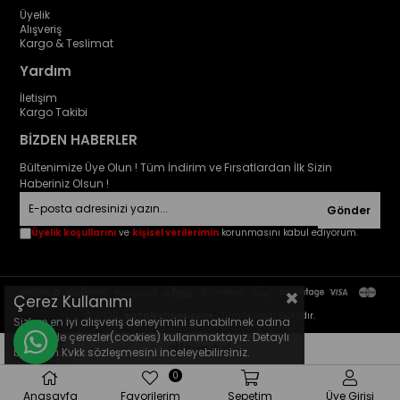
Üyelik
Alışveriş
Kargo & Teslimat
Yardım
İletişim
Kargo Takibi
BİZDEN HABERLER
Bültenimize Üye Olun ! Tüm İndirim ve Fırsatlardan İlk Sizin
Haberiniz Olsun !
Gönder
Üyelik koşullarını
ve
kişisel verilerimin
korunmasını kabul ediyorum.
Çerez Kullanımı
© 2025
eatalyshoes.com
- Tüm Hakları Saklıdır.
Sizlere en iyi alışveriş deneyimini sunabilmek adına
sitemizde çerezler(cookies) kullanmaktayız. Detaylı
bilgi için Kvkk sözleşmesini inceleyebilirsiniz.
0
Anasayfa
Favorilerim
Sepetim
Üye Girişi