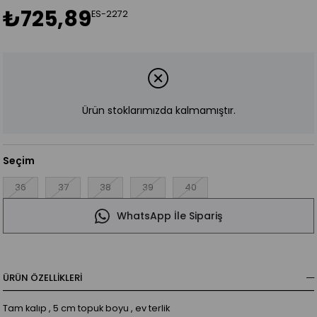
₺725,89
ES-2272
Ürün stoklarımızda kalmamıştır.
Seçim
36
37
38
39
40
WhatsApp İle Sipariş
ÜRÜN ÖZELLIKLERI
Tam kalıp , 5 cm topuk boyu , ev terlik