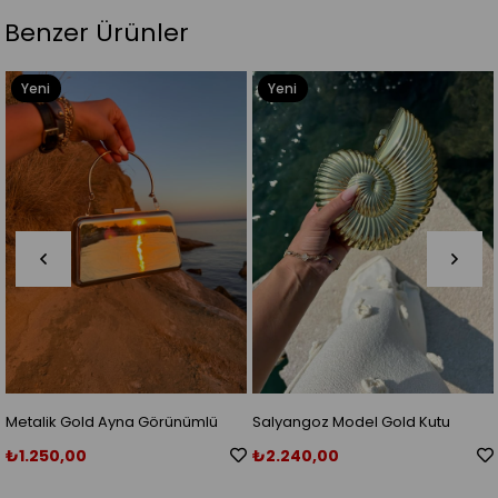
Benzer Ürünler
Yeni
Yeni
Ürün
Ürün
örünümlü
Salyangoz Model Gold Kutu
Salyangoz Model Güm
a
Çanta
Çanta
₺2.240,00
₺2.600,0
₺3.500,00