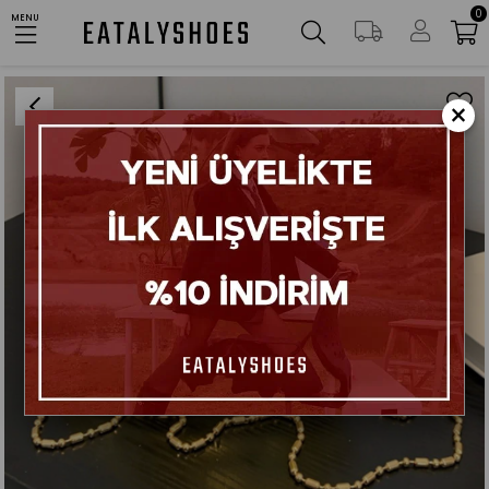
0
AYNI GÜN KARGO
MENU
Anasayfa
Çanta
Mini Yaprak Midye Gold Çanta
×