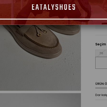
Seçim
36
ÜRÜN ÖZ
Dar kal