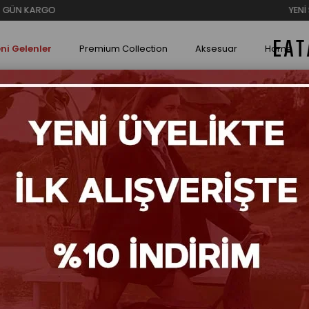
YENİ SEZON İNDİRİMLE
ni Gelenler
Premium Collection
Aksesuar
Home
adın Babet
Loya 
₺7
Renk S
Tüke