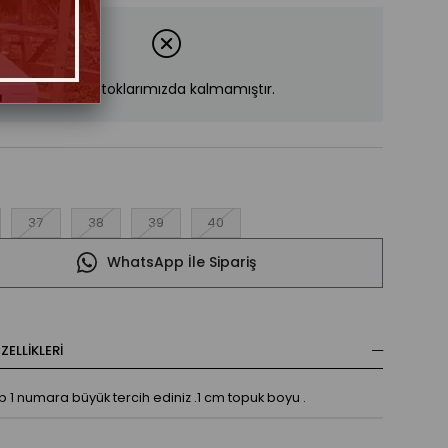
Ürün stoklarımızda kalmamıştır.
37
38
39
40
WhatsApp İle Sipariş
ELLIKLERI
ıp 1 numara büyük tercih ediniz .1 cm topuk boyu .