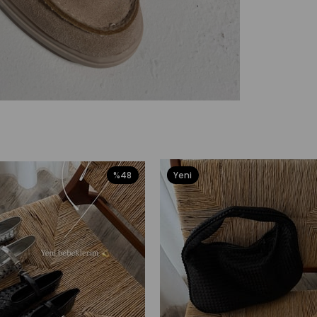
%48
Yeni
Ürün