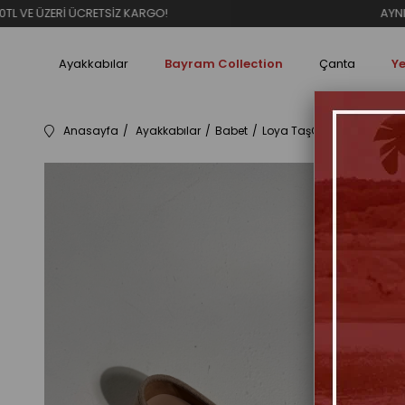
RETSİZ KARGO!
AYNI GÜN KARGO
Ayakkabılar
Bayram Collection
Çanta
Ye
Anasayfa
Ayakkabılar
Babet
Loya TaşGri Süet Tokalı K