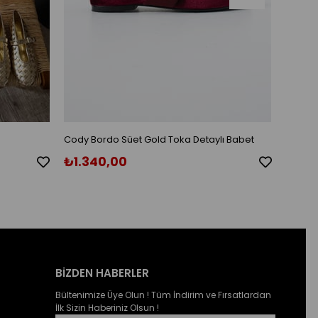
Cody Bordo Süet Gold Toka Detaylı Babet
Cody S
₺1.340,00
₺1.3
BİZDEN HABERLER
Bültenimize Üye Olun ! Tüm İndirim ve Fırsatlardan
İlk Sizin Haberiniz Olsun !