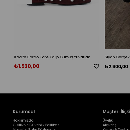
Kadife Bordo Kare Kalıp Gümüş Yuvarlak
Siyah Gerçek
Toka Aksesuarlı Babet
₺1.520,00
₺2.600,00
Kurumsal
Müşteri İlişki
Hakkımızda
Üyelik
Gizlilik ve Güvenlik Politikası
Alışveriş
Mesafeli Satış Sözleşmesi
Kargo & Teslim