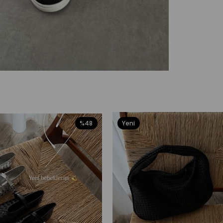
%48
Yeni
Ürün