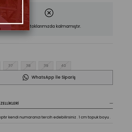
Ürün stoklarımızda kalmamıştır.
37
38
39
40
WhatsApp İle Sipariş
ELLIKLERI
ptır kendi numaranızı tercih edebilirsiniz . 1 cm topuk boyu .