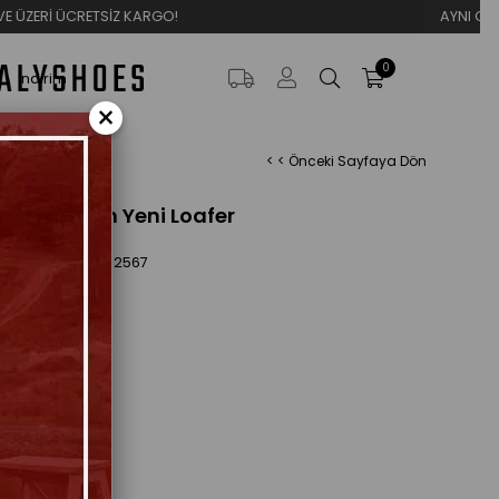
SİZ KARGO!
AYNI GÜN KARGO
0
İndirim
×
< < Önceki Sayfaya Dön
Tokalı Siyah Yeni Loafer
99,90
ES-2567
eçenekleri
ndi
Tükendi