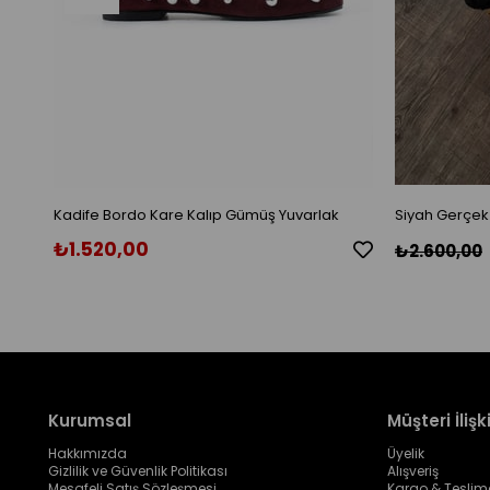
Kadife Bordo Kare Kalıp Gümüş Yuvarlak
Siyah Gerçek
Toka Aksesuarlı Babet
₺1.520,00
₺2.600,00
Kurumsal
Müşteri İlişki
Hakkımızda
Üyelik
Gizlilik ve Güvenlik Politikası
Alışveriş
Mesafeli Satış Sözleşmesi
Kargo & Teslim