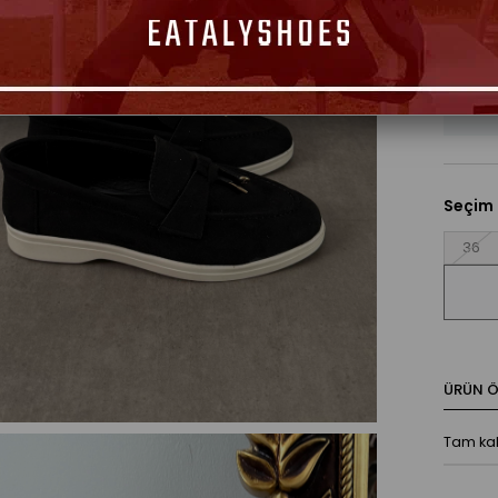
Seçim
36
ÜRÜN ÖZ
Tam kalı