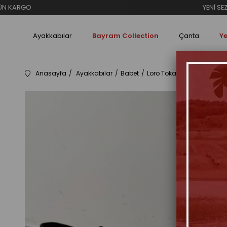
YENİ SEZON İNDİRİMLERİ
Ayakkabılar
Bayram Collection
Çanta
Ye
Anasayfa
Ayakkabılar
Babet
Loro Tokalı Siyah Yeni Loaf