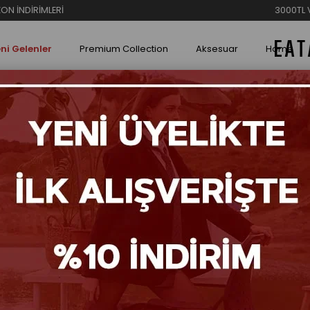
3000TL VE ÜZERİ ÜCRET
ni Gelenler
Premium Collection
Aksesuar
Home
er
Loro 
₺6
Renk S
Tüke