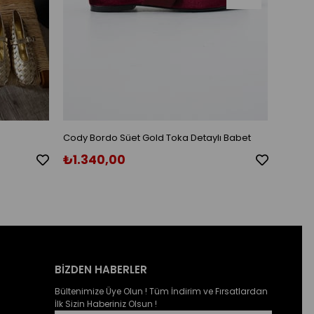
Cody Bordo Süet Gold Toka Detaylı Babet
Cody S
₺1.340,00
₺1.3
BİZDEN HABERLER
Bültenimize Üye Olun ! Tüm İndirim ve Fırsatlardan
İlk Sizin Haberiniz Olsun !