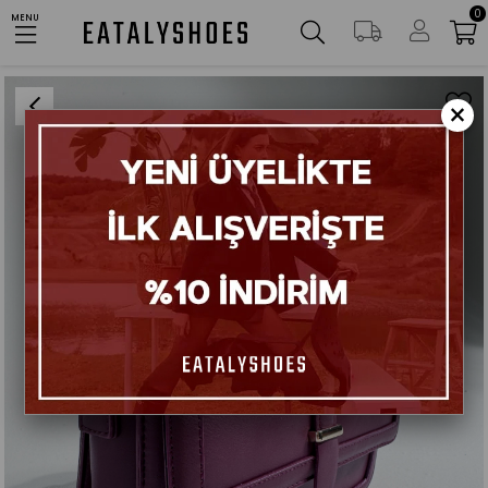
0
AYNI GÜN KARGO
MENU
Anasayfa
Çanta
Layo Bordo Önden Kapaklı Kadın Çanta
×