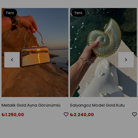
Yeni
Yeni
Ürün
Ürün
lü
Salyangoz Model Gold Kutu
Salyangoz Model Gümüş Ku
Çanta
Çanta
₺2.240,00
₺2.600,00
₺3.500,00