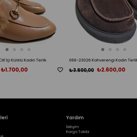
lt İçi Kürklü Kadın Terlik
066-23026 Kahverengi Kadın Terli
₺1.700,00
₺2.600,00
₺3.500,00
leri
Yardım
İletişim
Kargo Takibi
at