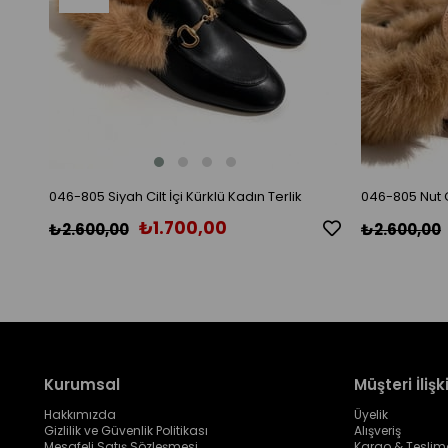
046-805 Siyah Cilt İçi Kürklü Kadın Terlik
046-805 Nut Ci
₺1.700,00
₺2.600,00
₺2.600,00
Kurumsal
Müşteri İlişki
Hakkımızda
Üyelik
Gizlilik ve Güvenlik Politikası
Alışveriş
Mesafeli Satış Sözleşmesi
Kargo & Teslim