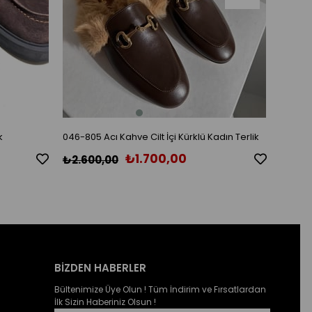
k
046-805 Acı Kahve Cilt İçi Kürklü Kadın Terlik
046-805
₺1.700,00
₺2.600,00
₺2.60
BİZDEN HABERLER
Bültenimize Üye Olun ! Tüm İndirim ve Fırsatlardan
İlk Sizin Haberiniz Olsun !