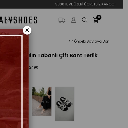
3000TL VE ÜZERİ ÜCRETSİZ KARGO!
0
İndirim
×
< < Önceki Sayfaya Dön
 Leopar Kalın Tabanlı Çift Bant Terlik
24,89
ES-2490
eçenekleri
ndi
Tükendi
Tükendi
Tükendi