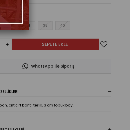
37
38
39
40
WhatsApp İle Sipariş
ELLIKLERI
ban, cırt cırt bantlı terlik. 3 cm topuk boy .
SEÇENEKLERI