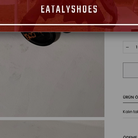
Seçim
36
ÜRÜN ÖZ
Kalın ta
ÖDEME 