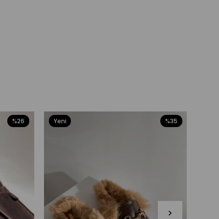
%26
Yeni
%35
Yeni
Ürün
Ürü