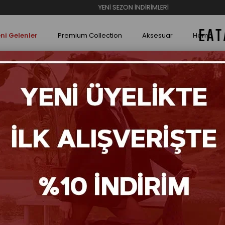
YENİ SEZON İNDİRİMLERİ
ni Gelenler
Premium Collection
Aksesuar
Home
Çift Bant Terlik
Henza
₺8
Renk S
Tüke