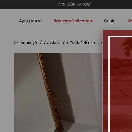
AYNI GÜN KARGO
Ayakkabılar
Bayram Collection
Çanta
Ye
Anasayfa
Ayakkabılar
Terlik
Henza Leopar Kalın Tabanlı 