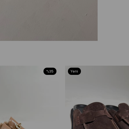
%35
Yeni
Ürün