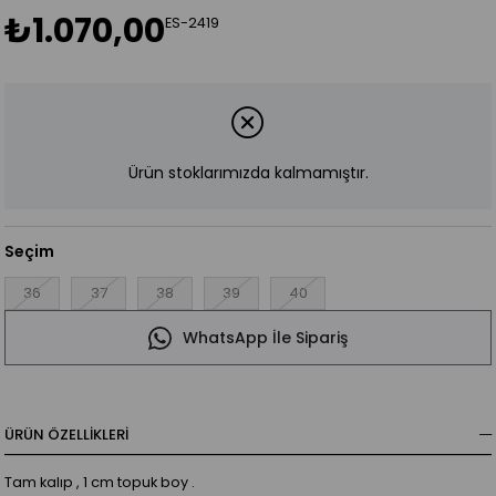
₺1.070,00
ES-2419
Ürün stoklarımızda kalmamıştır.
Seçim
36
37
38
39
40
WhatsApp İle Sipariş
ÜRÜN ÖZELLIKLERI
Tam kalıp , 1 cm topuk boy .