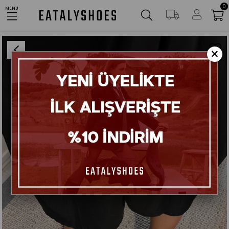
0
AYNI GÜN KARGO
MENU
Anasayfa
Ayakkabılar
Babet
Cody Siyah Simli File Kemer Detaylı Babet
×