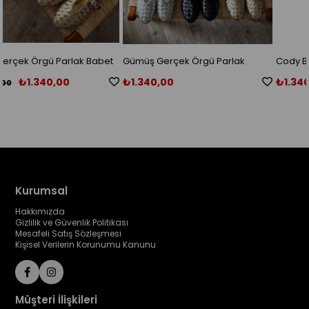
t
Gümüş Gerçek Örgü Parlak
Cody Bordo Süet Gold Toka
Babet
Detaylı Babet
₺1.340,00
₺1.340,00
Kurumsal
Hakkımızda
Gizlilik ve Güvenlik Politikası
Mesafeli Satış Sözleşmesi
Kişisel Verilerin Korunumu Kanunu
Müşteri İlişkileri