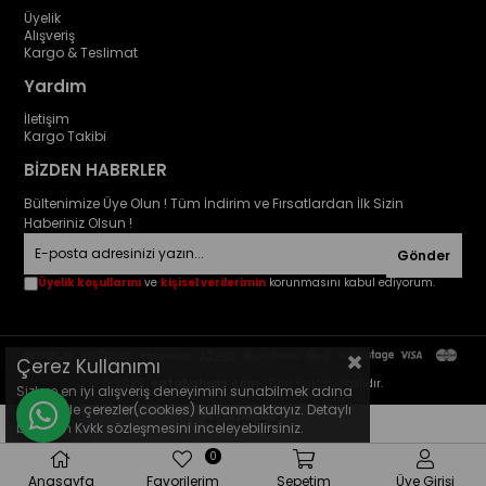
Üyelik
Alışveriş
Kargo & Teslimat
Yardım
İletişim
Kargo Takibi
BİZDEN HABERLER
Bültenimize Üye Olun ! Tüm İndirim ve Fırsatlardan İlk Sizin
Haberiniz Olsun !
Gönder
Üyelik koşullarını
ve
kişisel verilerimin
korunmasını kabul ediyorum.
Çerez Kullanımı
© 2025
eatalyshoes.com
- Tüm Hakları Saklıdır.
Sizlere en iyi alışveriş deneyimini sunabilmek adına
sitemizde çerezler(cookies) kullanmaktayız. Detaylı
bilgi için Kvkk sözleşmesini inceleyebilirsiniz.
0
Anasayfa
Favorilerim
Sepetim
Üye Girişi