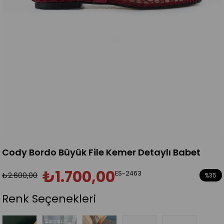
Cody Bordo Büyük File Kemer Detaylı Babet
₺1.700,00
ES-2463
₺2.600,00
%
35
İndirim
Renk Seçenekleri