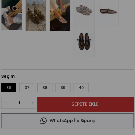
Seçim
36
37
38
39
40
WhatsApp İle Sipariş