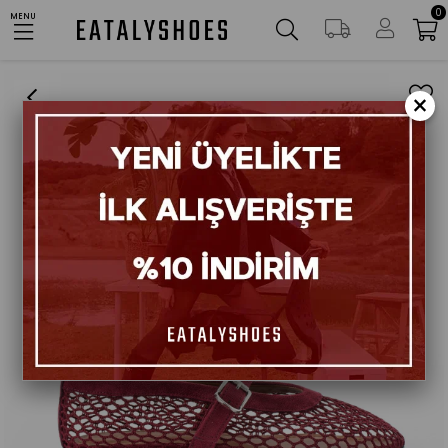
0
3000TL VE ÜZERİ ÜCRETSİZ KARGO!
MENU
Anasayfa
Ayakkabılar
Babet
Cody Bordo Büyük File Kemer Detaylı Babet
×