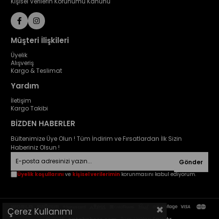
Kişisel Verilerin Korunumu Kanunu
Müşteri İlişkileri
Üyelik
Alışveriş
Kargo & Teslimat
Yardım
İletişim
Kargo Takibi
BİZDEN HABERLER
Bültenimize Üye Olun ! Tüm İndirim ve Fırsatlardan İlk Sizin
Haberiniz Olsun !
Gönder
Üyelik koşullarını
ve
kişisel verilerimin
korunmasını kabul ediyorum.
Çerez Kullanımı