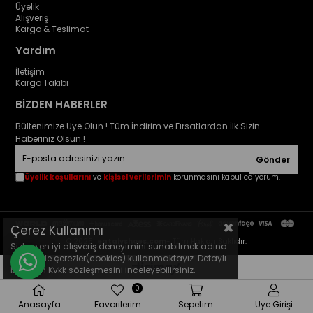
Üyelik
Alışveriş
Kargo & Teslimat
Yardım
İletişim
Kargo Takibi
BİZDEN HABERLER
Bültenimize Üye Olun ! Tüm İndirim ve Fırsatlardan İlk Sizin
Haberiniz Olsun !
Gönder
Üyelik koşullarını
ve
kişisel verilerimin
korunmasını kabul ediyorum.
Çerez Kullanımı
© 2025
eatalyshoes.com
- Tüm Hakları Saklıdır.
Sizlere en iyi alışveriş deneyimini sunabilmek adına
sitemizde çerezler(cookies) kullanmaktayız. Detaylı
bilgi için Kvkk sözleşmesini inceleyebilirsiniz.
0
Anasayfa
Favorilerim
Sepetim
Üye Girişi