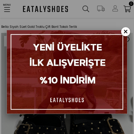
0
AYNI GÜN KARGO
MENU
Anasayfa
Ayakkabılar
Terlik
Bella Siyah Süet Gold Troklu Çift Bant Tokalı Terlik
×