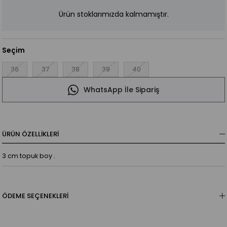
Ürün stoklarımızda kalmamıştır.
Seçim
36
37
38
39
40
WhatsApp İle Sipariş
ÜRÜN ÖZELLIKLERI
3 cm topuk boy .
ÖDEME SEÇENEKLERI