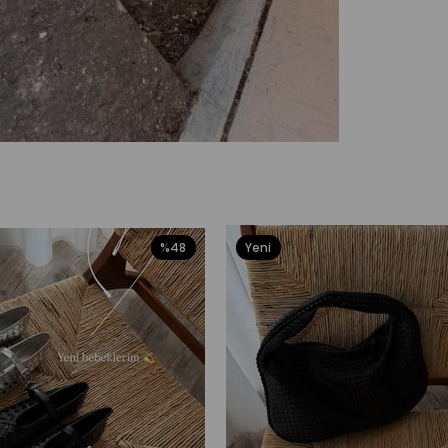
%48
Yeni
Ürün