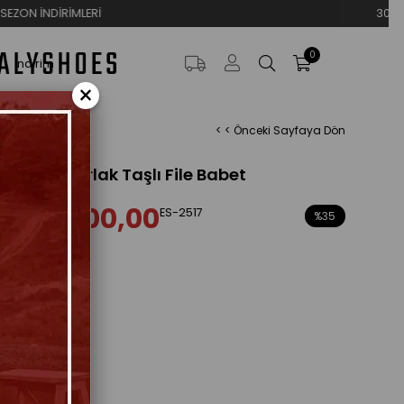
Rİ
3000TL VE ÜZERİ ÜCR
0
İndirim
×
< < Önceki Sayfaya Dön
Gümüş Parlak Taşlı File Babet
₺1.700,00
ES-2517
,00
%
35
İndirim
eçenekleri