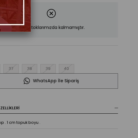
Ürün stoklarımızda kalmamıştır.
37
38
39
40
WhatsApp İle Sipariş
ELLIKLERI
ıp . 1 cm topuk boyu .