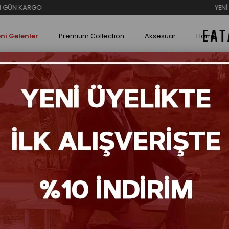
YENİ SEZON İNDİRİMLE
ni Gelenler
Premium Collection
Aksesuar
Home
ile Babet
Aura 
₺2.600
Renk S