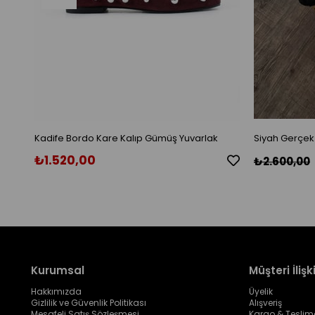
Kadife Bordo Kare Kalıp Gümüş Yuvarlak
Siyah Gerçek
Toka Aksesuarlı Babet
₺1.520,00
₺2.600,00
Kurumsal
Müşteri İlişki
Hakkımızda
Üyelik
Gizlilik ve Güvenlik Politikası
Alışveriş
Mesafeli Satış Sözleşmesi
Kargo & Teslim