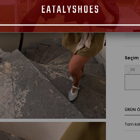
Seçim
36
ÜRÜN ÖZ
Tam kal