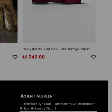
Cody Bordo Süet Gold Toka Detaylı Babet
Cody S
₺1.340,00
₺1.3
BİZDEN HABERLER
Bültenimize Üye Olun ! Tüm İndirim ve Fırsatlardan
İlk Sizin Haberiniz Olsun !