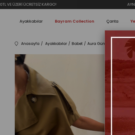
RETSİZ KARGO!
AYNI GÜN KARGO
Ayakkabılar
Bayram Collection
Çanta
Ye
Anasayfa
Ayakkabılar
Babet
Aura Gümüş Parlak Taşlı F