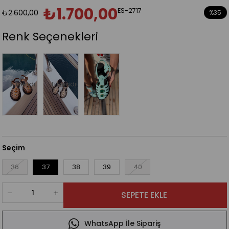
₺1.700,00
ES-2717
₺2.600,00
%
35
İndirim
Renk Seçenekleri
Tükendi
Tükendi
Seçim
36
37
38
39
40
WhatsApp İle Sipariş