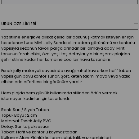
ÜRÜN ÖZELLIKLERI
Yaz stiline enerjik ve dikkat çekici bir dokunuş katmak isteyenler için
tasarlanan Luna Mint Jelly Sandalet, modern görünümü ve konforlu
yapısıyla sezonun favori parçalarından biri olmaya aday. Mint
tonunun ferah etkisi, özel yeşil taş detaylarıyla birleşerek plajdan
şehir stiline kadar her kombine cool bir hava kazandırır.
Esnek jelly materyali sayesinde ayağı rahat kavrarken hafif taban
yapısı gün boyu konfor sunar. Şort, keten takım, mayo veya yazlık
elbiselerle effortless bir görünüm yaratır.
Hem plajda hem günlük kullanımda stilinden ödün vermek
istemeyen kadınlar için tasarlandı.
Renk: Sarı / Siyah Taban
Topuk Boyu : 2 cm
Materyal: Esnek Jelly PVC
Detay: Sarı taş aksesuar
Taban: Hafif ve konforlu kaymaz taban
Kullanım Alanı: Günlük kullanım, plaj, tatil, yaz kombinleri