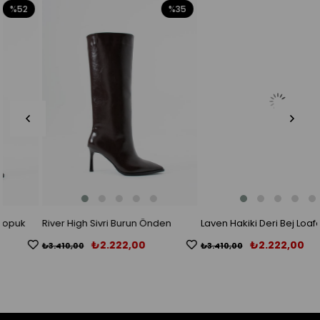
%35
%35
River High Sivri Burun Önden
Laven Hakiki Deri Bej Loafer
Dikişli Acıkahve Kadın Çizme
₺2.222,00
₺2.222,00
₺3.410,00
₺3.410,00