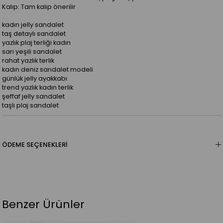
Kalıp: Tam kalıp önerilir
kadın jelly sandalet
taş detaylı sandalet
yazlık plaj terliği kadın
sarı yeşili sandalet
rahat yazlık terlik
kadın deniz sandalet modeli
günlük jelly ayakkabı
trend yazlık kadın terlik
şeffaf jelly sandalet
taşlı plaj sandalet
ÖDEME SEÇENEKLERI
Benzer Ürünler