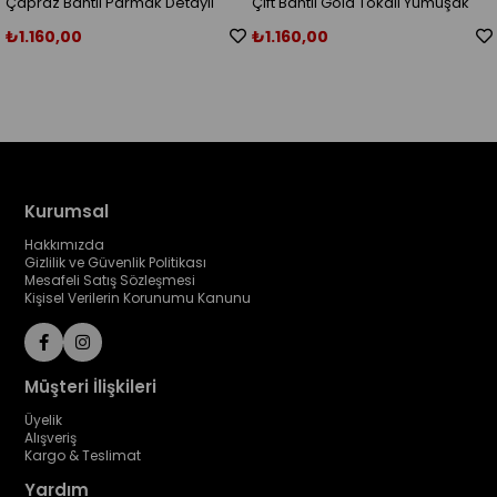
ylı
Çift Bantlı Gold Tokalı Yumuşak
Gold Yüzük Modelli Acıkah
Kalıp Terlik Siyah
Sandalet
₺1.160,00
₺1.160,00
Kurumsal
Hakkımızda
Gizlilik ve Güvenlik Politikası
Mesafeli Satış Sözleşmesi
Kişisel Verilerin Korunumu Kanunu
Müşteri İlişkileri
Üyelik
Alışveriş
Kargo & Teslimat
Yardım