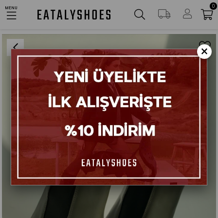
0
AYNI GÜN KARGO
MENU
Anasayfa
Ayakkabılar
227 Haki Kalın Topuklu Cilt Kadın Bot
×