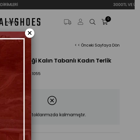
3000TL VE ÜZERİ ÜCRETSİZ KAR
0
İndirim
×
< < Önceki Sayfaya Dön
3 Nar Çiçeği Kalın Tabanlı Kadın Terlik
05,89
ES-1055
Ürün stoklarımızda kalmamıştır.