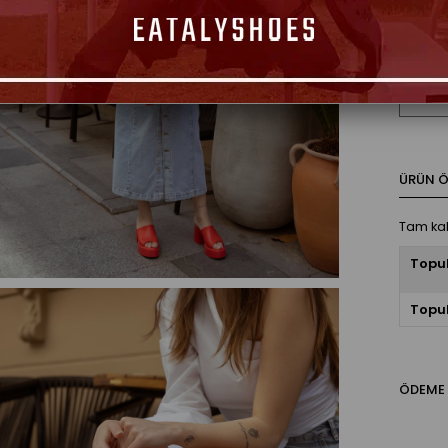
Seçim
36
ÜRÜN ÖZ
Tam kal
Topu
Topuk
ÖDEME 