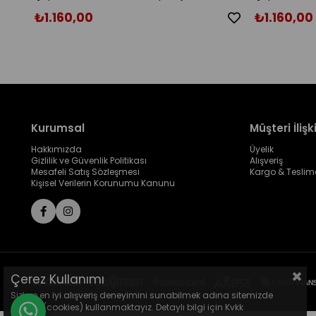
Sandalet
Sandalet
₺1.160,00
₺1.160,00
Kurumsal
Müşteri İlişki
Hakkımızda
Üyelik
Gizlilik ve Güvenlik Politikası
Alışveriş
Mesafeli Satış Sözleşmesi
Kargo & Teslim
Kişisel Verilerin Korunumu Kanunu
Çerez Kullanımı
Sizlere en iyi alışveriş deneyimini sunabilmek adına sitemizde
çerezler(cookies) kullanmaktayız. Detaylı bilgi için Kvkk