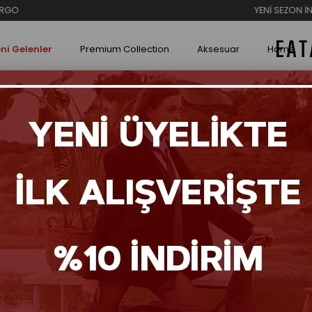
YENİ SEZON İNDİRİMLERİ
ni Gelenler
Premium Collection
Aksesuar
Home
ın Terlik
202-4
₺5