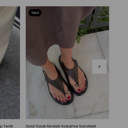
Yeni
Yeni
Ürün
Ürü
p Terlik
Gold Yüzük Modelli Acıkahve Sandalet
Gold Y