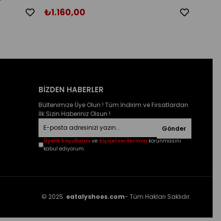
₺1.160,00
₺1.1
BİZDEN HABERLER
Bültenimize Üye Olun ! Tüm İndirim ve Fırsatlardan
İlk Sizin Haberiniz Olsun !
Gönder
Üyelik koşullarını
ve
kişisel verilerimin
korunmasını
kabul ediyorum.
© 2025
eatalyshoes.com
- Tüm Hakları Saklıdır.