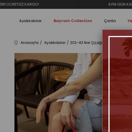
RGO!
AYNI GÜN KARGO
Ayakkabılar
Bayram Collection
Çanta
Ye
Anasayfa
Ayakkabılar
202-43 Nar Çiçeği Kalın Tabanlı Kad