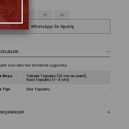
37
38
39
40
WhatsApp İle Sipariş
ELLIKLERI
ıptır suni deri her kombine uygundur.
k Boyu
Yüksek Topuklu (10 cm ve üzeri)
Kısa Topuklu (1- 4 cm)
 Tipi
Düz Topuklu
SEÇENEKLERI